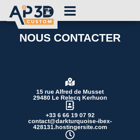
NOUS CONTACTER
15 rue Alfred de Musset
29480 Le Relecq Kerhuon
+33 6 66 19 07 92
contact@darkturquoise-ibex-
428131.hostingersite.com